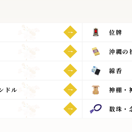
位牌
沖縄の
線香
ンドル
神棚・
数珠・