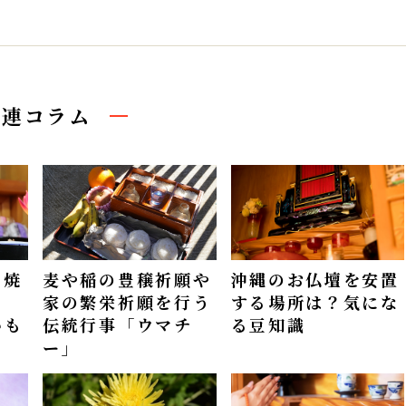
関連コラム
（焼
麦や稲の豊穣祈願や
沖縄のお仏壇を安置
も
家の繁栄祈願を行う
する場所は？気にな
いも
伝統行事「ウマチ
る豆知識
ー」