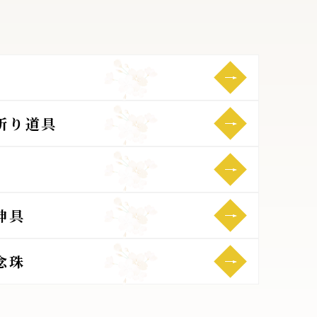
祈り道具
神具
念珠