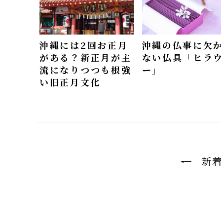
沖縄には2回お正月
沖縄の仏事に欠
がある？新正月が主
ない仏具「ヒラ
流になりつつも根強
ー」
い旧正月文化
新