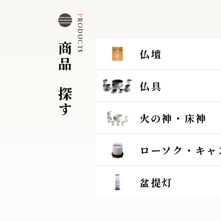
P
O
D
U
C
T
R
S
商
仏壇
品
を
仏具
探
す
火の神・床神
ローソク・キャ
盆提灯