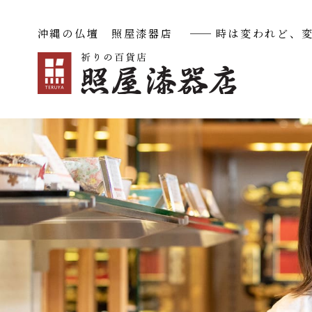
沖縄の仏壇 照屋漆器店
──
時は変われど、
沖縄仏壇
華（ハナ）
極（キワミ）