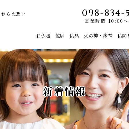
098-834-
変わらぬ想い
営業時間 10:00～
お仏壇
位牌
仏具
火の神・床神
仏間
新着情報
モダン仏壇
唐木仏壇
京モダン olive
コーラル