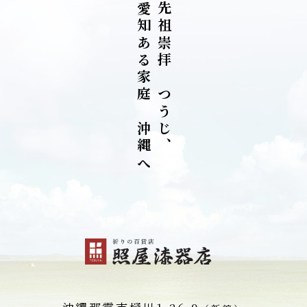
愛
先
知
祖
あ
崇
る
拝
家
を
庭
つ
を
う
沖
じ
縄
、
へ