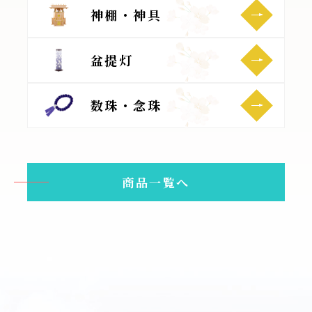
神棚・神具
盆提灯
数珠・念珠
商品一覧へ