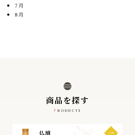
7月
8月
商
品
を
探
す
PRODUCTS
仏壇