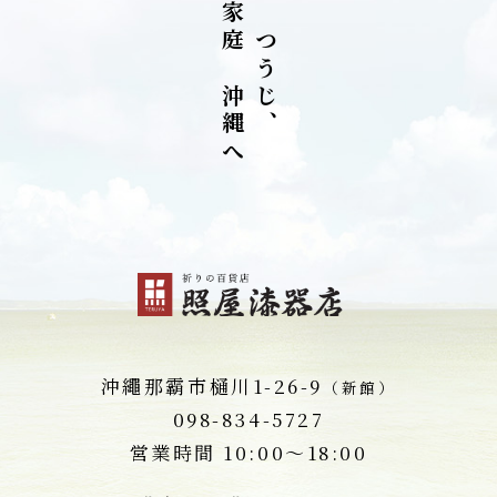
家
を
庭
つ
を
う
沖
じ
縄
、
へ
沖繩那霸市
樋川1-26-9
（新館）
098-834-5727
営業時間 10:00～18:00