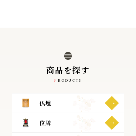
商
品
を
探
す
PRODUCTS
仏壇
位牌