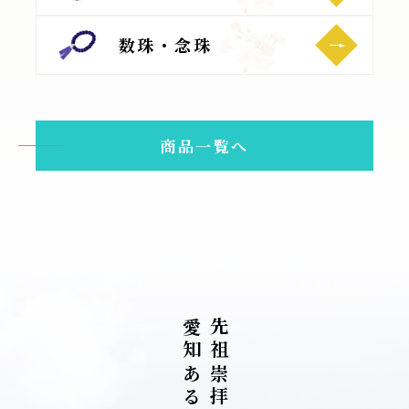
数珠・念珠
商品一覧へ
愛
先
知
祖
あ
崇
る
拝