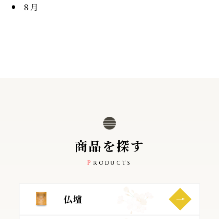
8月
商
品
を
探
す
PRODUCTS
仏壇