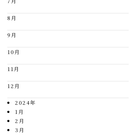
7月
8月
9月
10月
11月
12月
2024年
1月
2月
3月