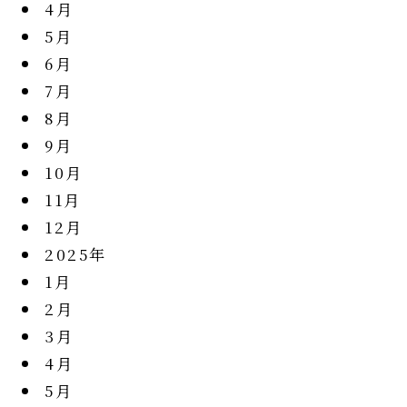
4月
5月
6月
7月
8月
9月
10月
11月
12月
2025年
1月
2月
3月
4月
5月