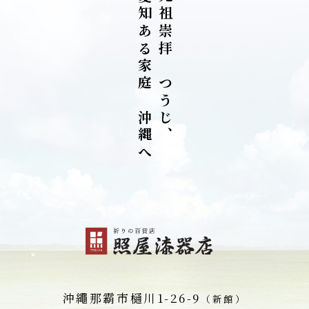
知
祖
あ
崇
る
拝
家
を
庭
つ
を
う
沖
じ
縄
、
へ
沖繩那霸市
樋川1-26-9
（新館）