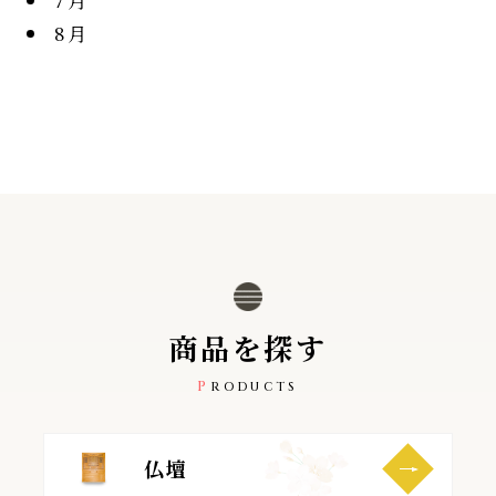
8月
商
品
を
探
す
PRODUCTS
仏壇