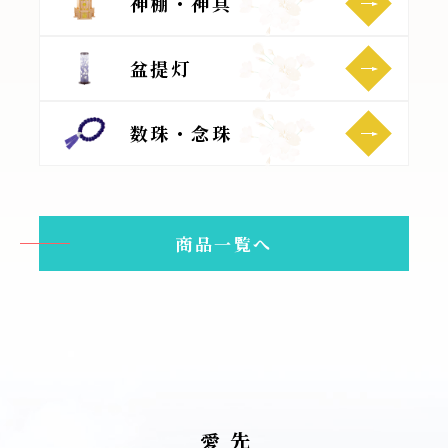
神棚・神具
盆提灯
数珠・念珠
商品一覧へ
愛
先