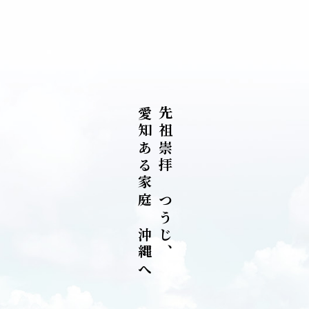
愛
先
知
祖
あ
崇
る
拝
家
を
庭
つ
を
う
沖
じ
縄
、
へ