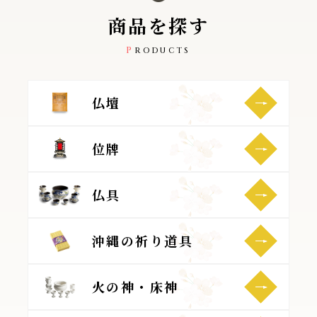
商
品
を
探
す
PRODUCTS
仏壇
位牌
仏具
沖縄の祈り道具
火の神・床神