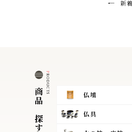
新
P
O
D
U
C
T
R
S
商
仏壇
品
を
仏具
探
す