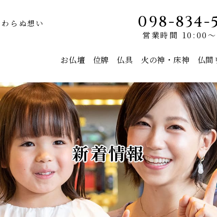
098-834-
変わらぬ想い
営業時間 10:00～
お仏壇
位牌
仏具
火の神・床神
仏間
新着情報
モダン仏壇
唐木仏壇
京モダン olive
コーラル