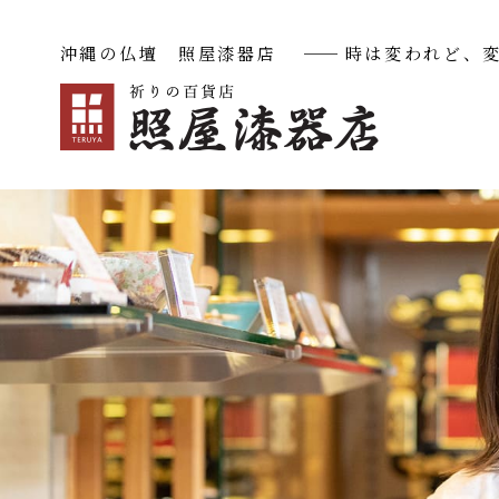
沖縄の仏壇 照屋漆器店
──
時は変われど、
沖縄仏壇
華（ハナ）
極（キワミ）