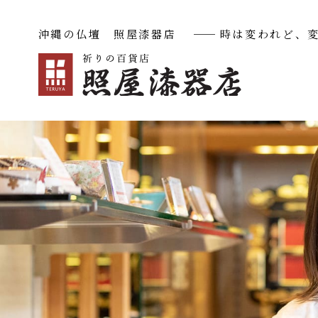
沖縄の仏壇 照屋漆器店
──
時は変われど、
沖縄仏壇
華（ハナ）
極（キワミ）