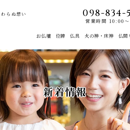
098-834-
変わらぬ想い
営業時間 10:00～
お仏壇
位牌
仏具
火の神・床神
仏間
新着情報
モダン仏壇
唐木仏壇
京モダン olive
コーラル