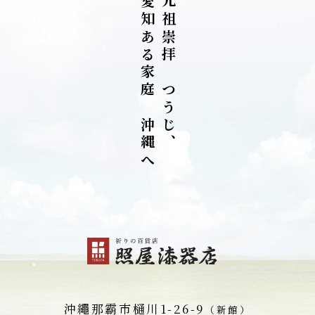
愛
先
知
祖
あ
崇
る
拝
家
を
庭
つ
を
う
沖
じ
縄
、
へ
沖繩那霸市
樋川1-26-9
（新館）