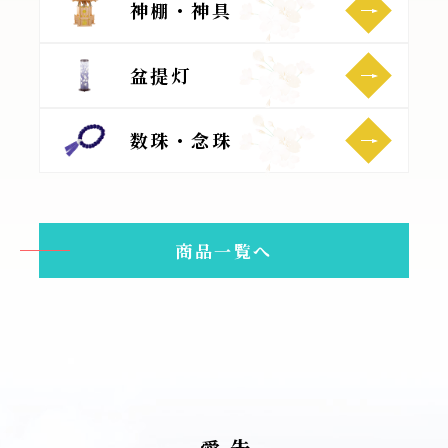
神棚・神具
盆提灯
数珠・念珠
商品一覧へ