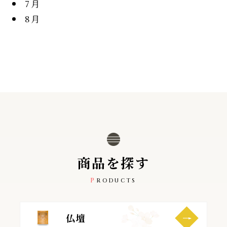
7月
8月
商
品
を
探
す
PRODUCTS
仏壇